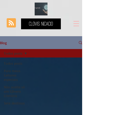
Blog
Todos posts
Todos posts
Para meus
Leitores
especiais
Não aceite só
um Gênero
Literário
Sete destinos