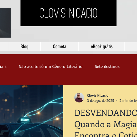
Blog
Cometa
eBook grátis
iais
Não aceite só um Gênero Literário
Sete destinos
Clóvis Nicacio
3 de ago. de 2025
2 min de le
DESVENDANDO 
Quando a Magia
Encontra o Coti