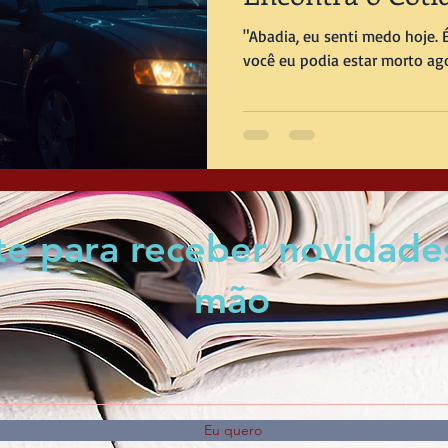
Paulo
"Abadia, eu senti medo hoje. 
você eu podia estar morto ago
nte para receber novidade
mão
Eu quero