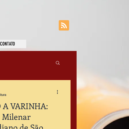
CONTATO
itura
A VARINHA:
 Milenar
diano de São