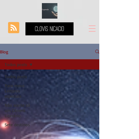
Blog
Todos posts
Todos posts
Para meus
Leitores
especiais
Não aceite só
um Gênero
Literário
Sete destinos