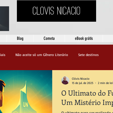
Blog
Cometa
eBook grátis
iais
Não aceite só um Gênero Literário
Sete destinos
Clóvis Nicacio
15 de jul. de 2025
2 min de lei
O Ultimato do F
Um Mistério Imp
O ultimato para ser realizado