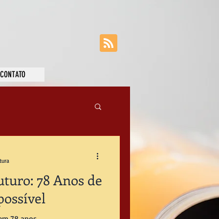
CONTATO
tura
uturo: 78 Anos de
ossível
 em 78 anos.