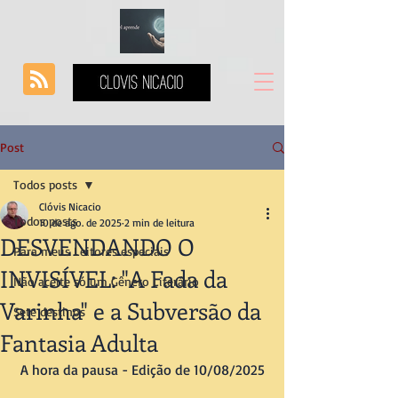
Post
Todos posts
Clóvis Nicacio
Todos posts
10 de ago. de 2025
2 min de leitura
DESVENDANDO O
Para meus Leitores especiais
INVISÍVEL: "A Fada da
Não aceite só um Gênero Literário
Varinha" e a Subversão da
Sete destinos
Fantasia Adulta
A hora da pausa - Edição de 10/08/2025