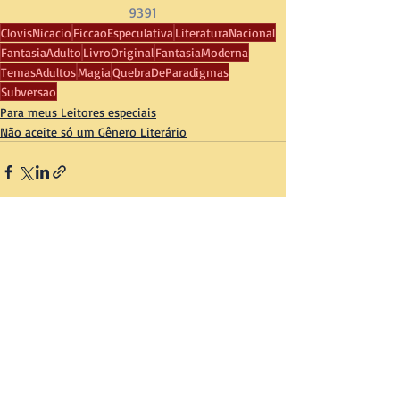
9391
ClovisNicacio
FiccaoEspeculativa
LiteraturaNacional
FantasiaAdulto
LivroOriginal
FantasiaModerna
TemasAdultos
Magia
QuebraDeParadigmas
Subversao
Para meus Leitores especiais
Não aceite só um Gênero Literário
Posts recentes
Ver tudo