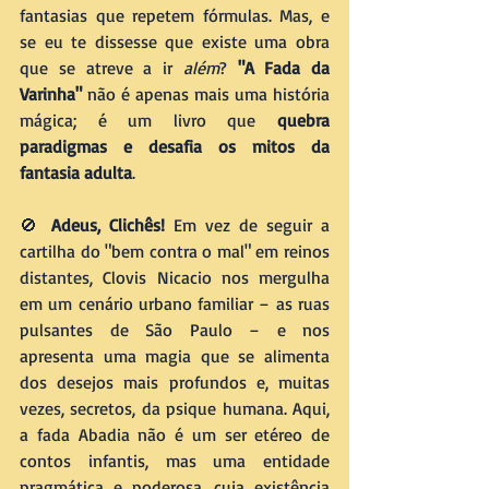
fantasias que repetem fórmulas. Mas, e 
se eu te dissesse que existe uma obra 
que se atreve a ir 
além
? 
"A Fada da 
Varinha"
 não é apenas mais uma história 
mágica; é um livro que 
quebra 
paradigmas e desafia os mitos da 
fantasia adulta
.
🚫 
Adeus, Clichês! 
Em vez de seguir a 
cartilha do "bem contra o mal" em reinos 
distantes, Clovis Nicacio nos mergulha 
em um cenário urbano familiar – as ruas 
pulsantes de São Paulo – e nos 
apresenta uma magia que se alimenta 
dos desejos mais profundos e, muitas 
vezes, secretos, da psique humana. Aqui, 
a fada Abadia não é um ser etéreo de 
contos infantis, mas uma entidade 
pragmática e poderosa, cuja existência 