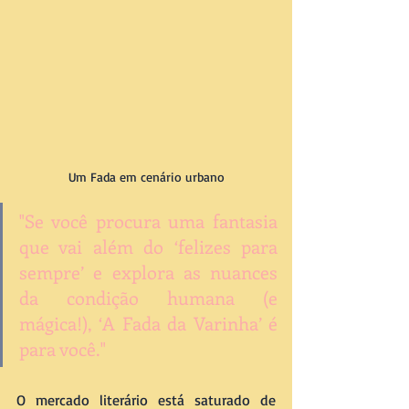
Um Fada em cenário urbano
"Se você procura uma fantasia 
que vai além do ‘felizes para 
sempre’ e explora as nuances 
da condição humana (e 
mágica!), ‘A Fada da Varinha’ é 
para você."
O mercado literário está saturado de 