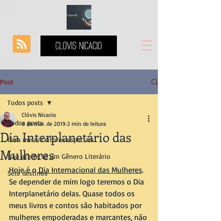
Post
Todos posts
Clóvis Nicacio
Todos posts
8 de mar. de 2019
2 min de leitura
Dia Interplanetário das
Para meus Leitores especiais
Mulheres
Não aceite só um Gênero Literário
Hoje é o 
Dia Internacional das Mulheres
. 
Sete destinos
Se depender de mim logo teremos o Dia 
Interplanetário delas. Quase todos os 
meus livros e contos são habitados por 
mulheres empoderadas e marcantes, não 