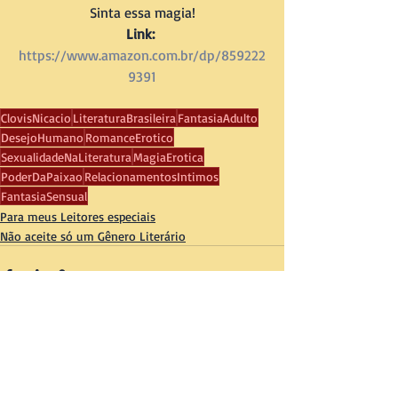
Sinta essa magia!
Link:
https://www.amazon.com.br/dp/859222
9391
ClovisNicacio
LiteraturaBrasileira
FantasiaAdulto
DesejoHumano
RomanceErotico
SexualidadeNaLiteratura
MagiaErotica
PoderDaPaixao
RelacionamentosIntimos
FantasiaSensual
Para meus Leitores especiais
Não aceite só um Gênero Literário
Posts recentes
Ver tudo