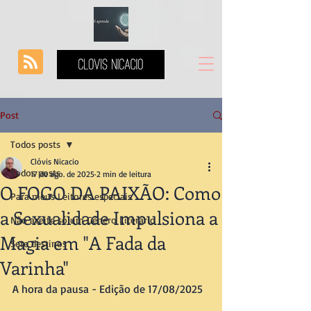
Post
Todos posts
Clóvis Nicacio
Todos posts
17 de ago. de 2025
2 min de leitura
O FOGO DA PAIXÃO: Como
Para meus Leitores especiais
a Sexualidade Impulsiona a
Não aceite só um Gênero Literário
Magia em "A Fada da
Sete destinos
Varinha"
A hora da pausa - Edição de 17/08/2025