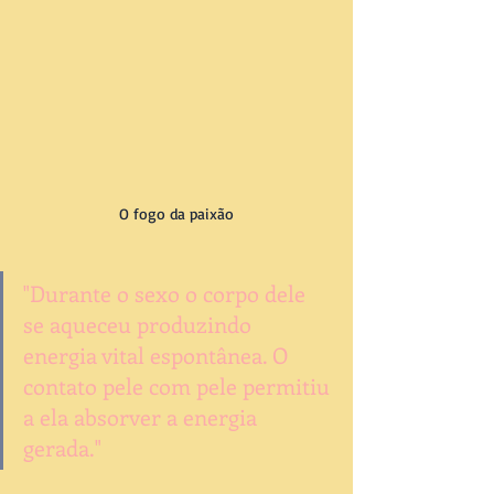
O fogo da paixão
"Durante o sexo o corpo dele 
se aqueceu produzindo 
energia vital espontânea. O 
contato pele com pele permitiu 
a ela absorver a energia 
gerada."