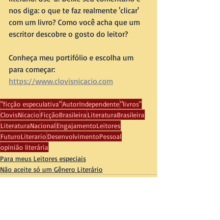
nos diga: o que te faz realmente 'clicar' 
com um livro? Como você acha que um 
escritor descobre o gosto do leitor? 
Conheça meu portifólio e escolha um 
para começar: 
https://www.clovisnicacio.com
"ficção especulativa"
AutorIndependente
"livros"
ClovisNicacio
FicçãoBrasileira
LiteraturaBrasileira
LiteraturaNacional
EngajamentoLeitores
FuturoLiterario
DesenvolvimentoPessoal
opinião literária
Para meus Leitores especiais
Não aceite só um Gênero Literário