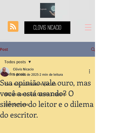
Post
Todos posts
Clóvis Nicacio
Todos posts
5 de out. de 2025
2 min de leitura
Sua opinião vale ouro, mas
Para meus Leitores especiais
você a está usando? O
Não aceite só um Gênero Literário
silêncio do leitor e o dilema
Sete destinos
do escritor.