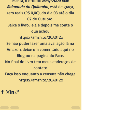
escrita, o e-book 
MRQ-7000 Mãe 
Raimunda do Quilombo
, está de graça, 
zero reais (R$ 0,00), do dia 03 até o dia 
07 de Outubro. 
Baixe o livro, leia e depois me conte o 
que achou.
https://amzn.to/2GA0TZx
Se não puder fazer uma avaliação lá na 
Amazon, deixe um comentário aqui no 
Blog ou na pagina do Face. 
No final do livro tem meus endereços de 
contato.
Faça isso enquanto a censura não chega.
https://amzn.to/2GA0TZx