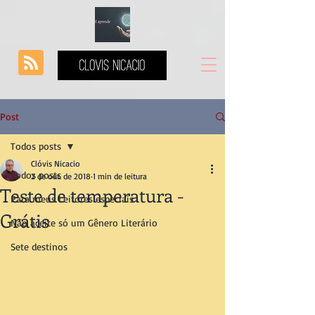
Post
Todos posts
Clóvis Nicacio
Todos posts
2 de out. de 2018
1 min de leitura
Teste de temperatura -
Para meus Leitores especiais
Grátis
Não aceite só um Gênero Literário
Sete destinos