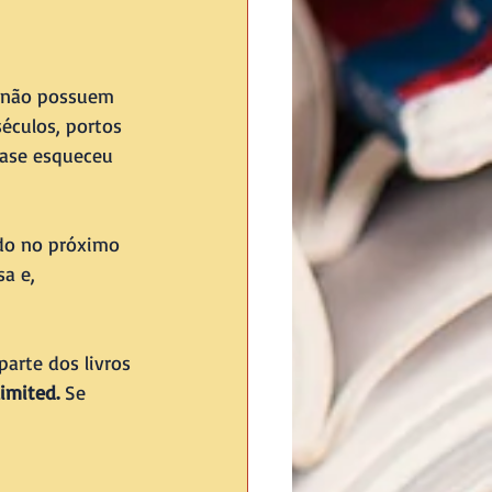
e não possuem 
éculos, portos 
ase esqueceu 
ado no próximo 
a e, 
arte dos livros 
imited. 
Se 