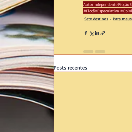
AutorIndependente
FicçãoBr
#FicçãoEspeculativa #Opini
Sete destinos
Para meus 
Posts recentes