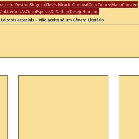
asileira
DestinoSingular
Clovis Nicacio
Carnaval
GeekCulture
AlanaGhosten
ãoLiterária
AsCincoEsposasDeNathan
DesejoHumano
Leitores especiais
Não aceite só um Gênero Literário