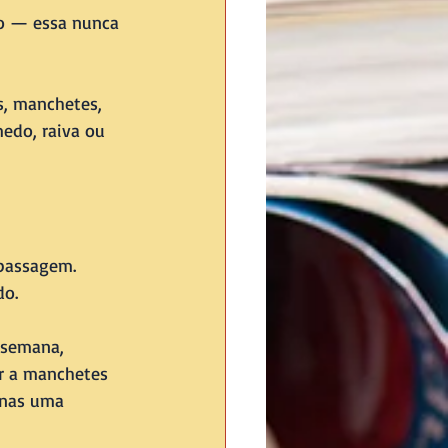
ão — essa nunca 
s, manchetes, 
edo, raiva ou 
passagem. 
do.
 semana, 
r a manchetes 
enas uma 