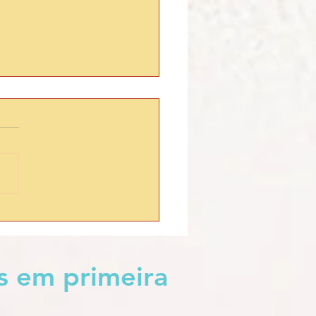
TINO 6 — CASTELO EM
ÍNTHIA
s em primeira