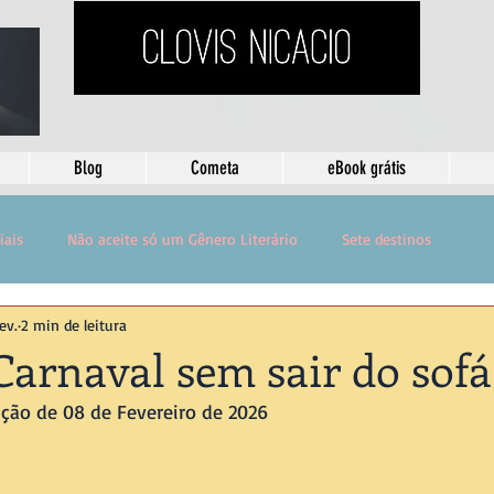
Blog
Cometa
eBook grátis
iais
Não aceite só um Gênero Literário
Sete destinos
ev.
2 min de leitura
Carnaval sem sair do sofá
ição de 08 de Fevereiro de 2026