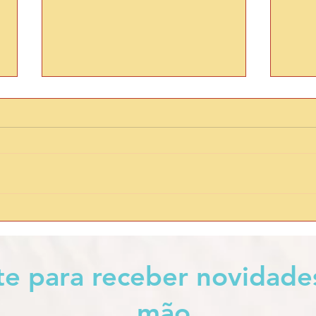
DESTINO 7 — A RAVINA DA
DES
DEUSA
CAR
nte para receber novidade
mão