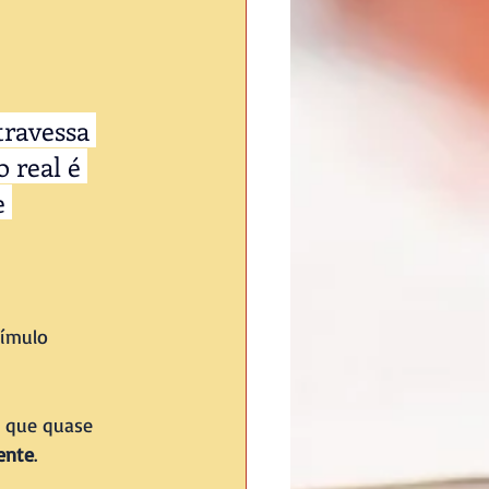
travessa 
 real é 
e 
tímulo 
o que quase 
ente
.