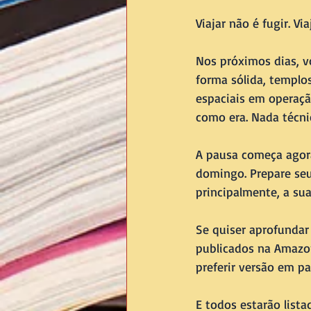
Viajar não é fugir. V
Nos próximos dias, v
forma sólida, templos
espaciais em operaç
como era. Nada técni
A pausa começa agora
domingo. Prepare seu 
principalmente, a su
Se quiser aprofundar 
publicados na Amazon
preferir versão em pa
E todos estarão list