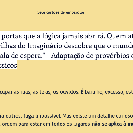
Sete cartões de embarque
 portas que a lógica jamais abrirá. Quem a
ilhas do Imaginário descobre que o mundo
la de espera." - Adaptação de provérbios 
ssicos
cupar as ruas, as telas, os ouvidos. É barulho, excesso, es
ara outros, fuga impossível. Mas existe um detalhe curios
 ordem para estar em todos os lugares 
não se aplica à m