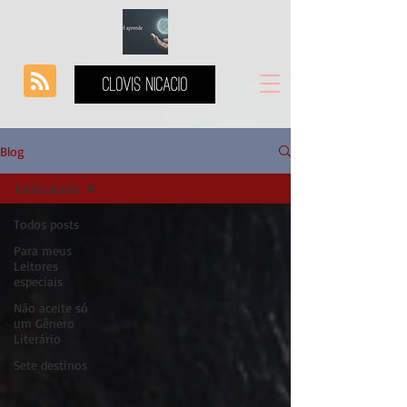
Blog
Todos posts
Todos posts
Para meus
Leitores
especiais
Não aceite só
um Gênero
Literário
Sete destinos