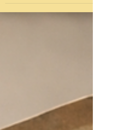
casa de oração; vós, porém, a transformastes
em covil de mercadores.” — Evangelho de
Mateus 21:13 Fevereiro acabou, este ano
considerado o mês do Carnaval. Mas vou
continuar no assunto, apresentando destinos
atemporais para sua viagem sem sair do sofá.
Hoje falo do Destino 3, um que promete dar o
que falar, convidando à Reflexão. Quando a
Terceir