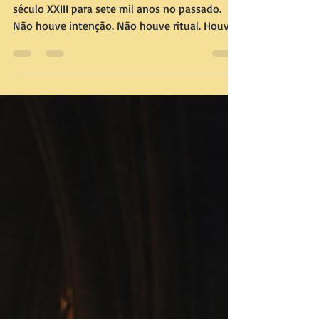
Um evento cósmico deslocou pessoas do
século XXIII para sete mil anos no passado.
Não houve intenção. Não houve ritual. Houve
falha, desvio, erro de cálculo. Tecnologia
avançada caiu em um mundo que ainda não
possuía linguagem para explicá-la.