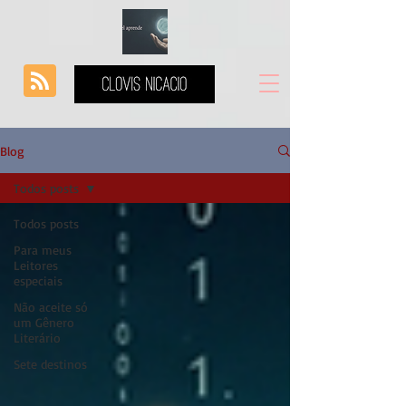
Blog
Todos posts
Todos posts
Para meus
Leitores
especiais
Não aceite só
um Gênero
Literário
Sete destinos