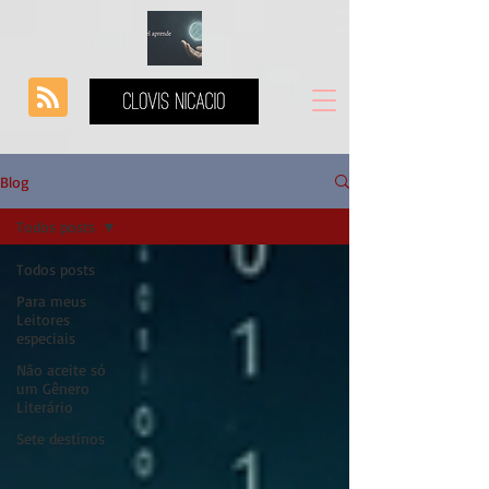
Blog
Todos posts
Todos posts
Para meus
Leitores
especiais
Não aceite só
um Gênero
Literário
Sete destinos