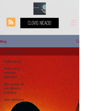
Blog
Todos posts
Todos posts
Para meus
Leitores
especiais
Não aceite só
um Gênero
Literário
Sete destinos