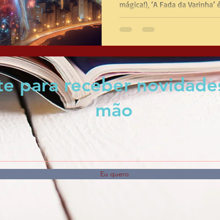
mágica!), ‘A Fada da Varinha’ 
nte para receber novidade
mão
Eu quero