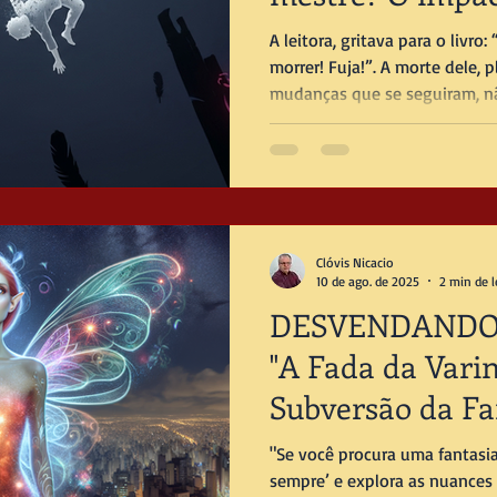
quando heróis c
A leitora, gritava para o livro: “Saia daí, seu idiota, você vai
morrer! Fuja!”. A morte dele, p
mudanças que se seguiram, n
protagonistas, originando os d
Essa reação é o poder da Lite
Escritores.
Clóvis Nicacio
10 de ago. de 2025
2 min de l
DESVENDANDO 
"A Fada da Varin
Subversão da Fa
"Se você procura uma fantasia
sempre’ e explora as nuances