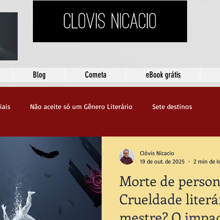
Blog
Cometa
eBook grátis
iais
Não aceite só um Gênero Literário
Sete destinos
Clóvis Nicacio
19 de out. de 2025
2 min de l
Morte de person
Crueldade literá
mestre? O impac