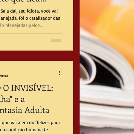
aem.
lanejada, foi o catalizador das
ão planejadas pelos
ois outros livros da trilogia.
ratura, o que sustenta
eitura
O INVISÍVEL:
ha" e a
ntasia Adulta
 que vai além do ‘felizes para
 da condição humana (e