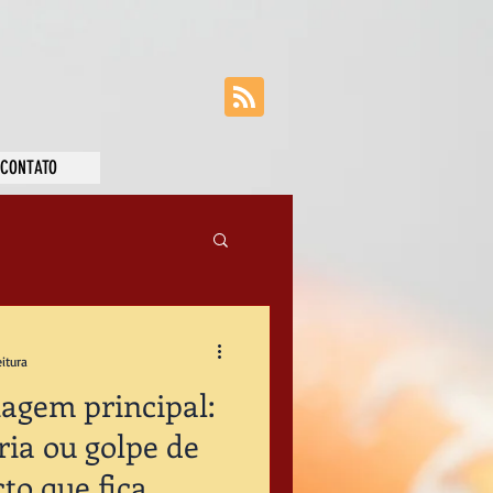
CONTATO
eitura
agem principal:
ria ou golpe de
to que fica