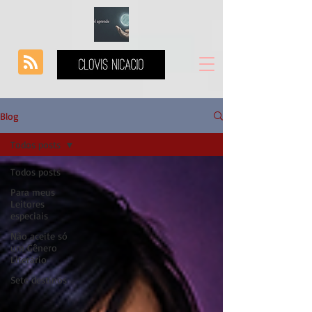
Blog
Todos posts
Todos posts
Para meus
Leitores
especiais
Não aceite só
um Gênero
Literário
Sete destinos