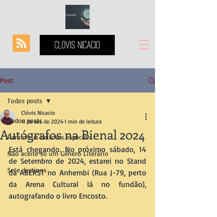
Post
Todos posts
Clóvis Nicacio
Todos posts
11 de set. de 2024
1 min de leitura
Autógrafos na Bienal 2024
Para meus Leitores especiais
Está chegando. No próximo sábado, 14 
Não aceite só um Gênero Literário
de Setembro de 2024, estarei no Stand 
Sete destinos
da ABERST no Anhembi (Rua J-79, perto 
da Arena Cultural lá no fundão), 
autografando o livro Encosto.