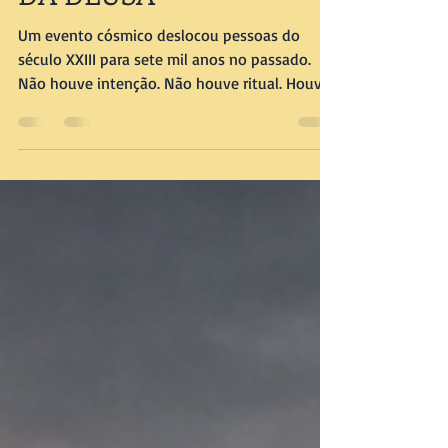
DESTINO 7 — A RAVINA
DA DEUSA
Um evento cósmico deslocou pessoas do
século XXIII para sete mil anos no passado.
Não houve intenção. Não houve ritual. Houve
falha, desvio, erro de cálculo. Tecnologia
avançada caiu em um mundo que ainda não
possuía linguagem para explicá-la.