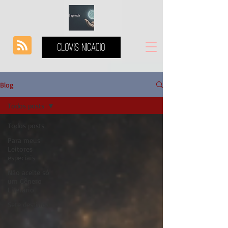
Blog
Todos posts
Todos posts
Para meus
Leitores
especiais
Não aceite só
um Gênero
Literário
Sete destinos